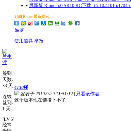
•
最新版 Rhino 5.0 SR10 RC下载（5.10.41015.17045
订阅
Rhino
最新资讯
回复
使用道具
举报
兰生
渡
签到
天数:
33 天
4130
楼
发表于 2019-9-29 11:51:12
|
只看该作者
连续
这个版本现在链接下不了
签到:
1 天
[LV.5]
经常
光顾