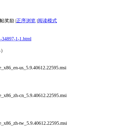
|
正序浏览
|
阅读模式
ad-34897-1-1.html
B）
ase_x86_en-us_5.9.40612.22595.msi
ase_x86_zh-cn_5.9.40612.22595.msi
ase_x86_zh-tw_5.9.40612.22595.msi