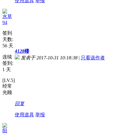
使用道具
举报
水草
94
签到
天数:
56 天
4128
楼
连续
发表于 2017-10-31 10:18:38
|
只看该作者
签到:
1 天
[LV.5]
经常
光顾
回复
使用道具
举报
阳