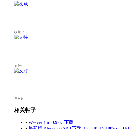
收藏
15
支持
4
反对
0
相关帖子
•
WeaverBird 0.9.0.1下载
•
最新版 Rhino 5.0 SR8 下载（5.8.40315.18095，03/