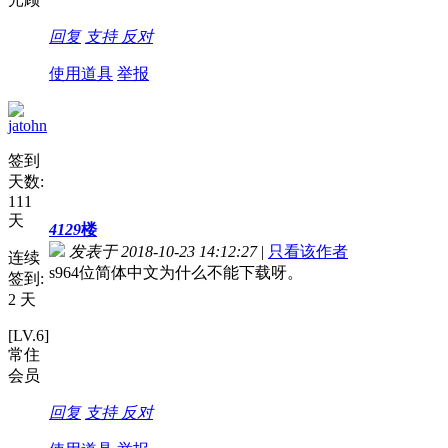
回复
支持
反对
使用道具
举报
jatohn
签到
天数:
111
天
4129
楼
发表于 2018-10-23 14:12:27
|
只看该作者
连续
s964位简体中文为什么不能下载呀。
签到:
2 天
[LV.6]
常住
会员
回复
支持
反对