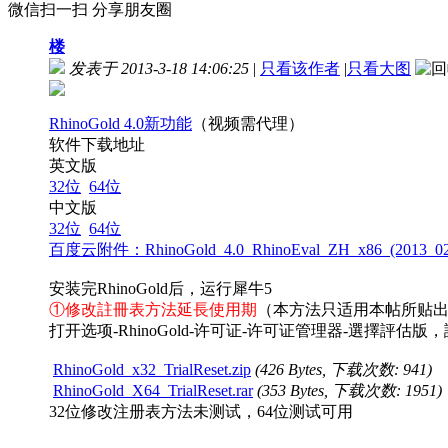
微信扫一扫 分享朋友圈
楼
发表于 2013-3-18 14:06:25
|
只看该作者
|
只看大图
RhinoGold 4.0新功能
（视频需代理）
软件下载地址
英文版
32位
64位
中文版
32位
64位
百度云附件：RhinoGold_4.0_RhinoEval_ZH_x86_(2013_02_
安装完RhinoGold后，运行犀牛5
①修改註冊表方法延長使用期
（本方法只适用本帖所贴出的
打开选项-RhinoGold-许可证-许可证管理器-選擇
RhinoGold_x32_TrialReset.zip
(426 Bytes, 下载次数: 941)
RhinoGold_X64_TrialReset.rar
(353 Bytes, 下载次数: 1951)
32位修改注册表方法未测试，64位测试可用