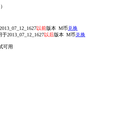
本）
13_07_12_1627
以前
版本 M币
兑换
于2013_07_12_1627
以后
版本 M币
兑换
测试可用