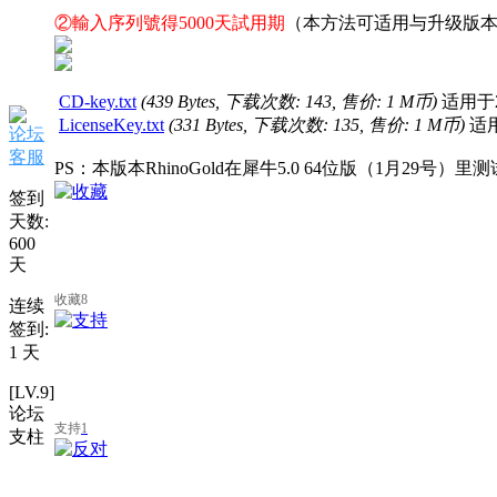
②輸入序列號得5000天試用期
（本方法可适用与升级版
CD-key.txt
(439 Bytes, 下载次数: 143, 售价: 1 M币)
适用于20
LicenseKey.txt
(331 Bytes, 下载次数: 135, 售价: 1 M币)
适用
论坛
客服
PS：本版本RhinoGold在犀牛5.0 64位版（1月29号）里
签到
天数:
600
天
收藏
8
连续
签到:
1 天
[LV.9]
论坛
支持
1
支柱