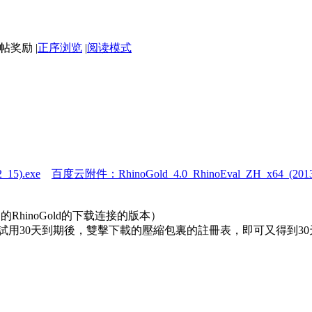
|
正序浏览
|
阅读模式
15).exe
百度云附件：RhinoGold_4.0_RhinoEval_ZH_x64_(2013_
RhinoGold的下载连接的版本）
評估版，試用30天到期後，雙擊下載的壓縮包裏的註冊表，即可又得到3