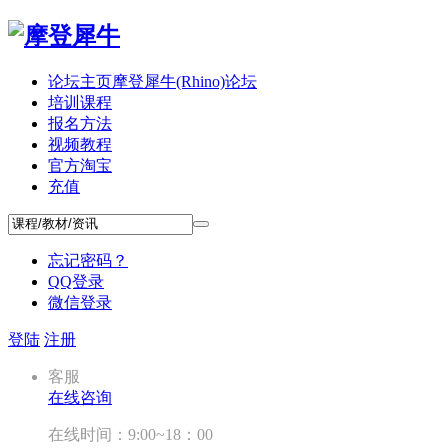
论坛主页
摩登犀牛(Rhino)论坛
培训课程
报名方法
视频教程
官方淘宝
充值
忘记密码？
QQ登录
微信登录
登陆
注册
客服
在线咨询
在线时间：9:00~18：00