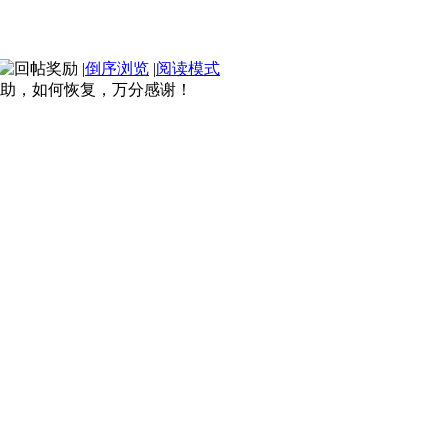
|
倒序浏览
|
阅读模式
求助，如何恢复，万分感谢！