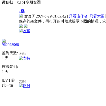
微信扫一扫 分享朋友圈
1
楼
发表于 2024-5-19 01:09:42
|
只看该作者
|
只看大图
保存的gh文件，再打开的时候就提示下图的情况，
962028968
签到天数:
收藏
0
1 天
连续签到:
1 天
[LV.1]到
支持
0
此一游