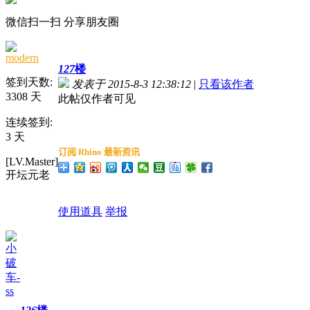
微信扫一扫 分享朋友圈
modern
127
楼
签到天数:
发表于 2015-8-3 12:38:12
|
只看该作者
3308 天
此帖仅作者可见
连续签到:
3 天
订阅
Rhino
最新资讯
[LV.Master]
开坛元老
使用道具
举报
小
破
车-
ss