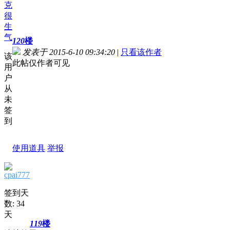
克
很
生
气
120
楼
发表于 2015-6-10 09:34:20
|
只看该作者
该
此帖仅作者可见
用
户
从
未
签
到
使用道具
举报
cpai777
签到天
数: 34
天
119
楼