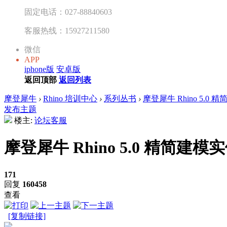
固定电话：027-88840603
客服热线：15927211580
微信
APP
iphone版
安卓版
返回顶部
返回列表
摩登犀牛
›
Rhino 培训中心
›
系列丛书
›
摩登犀牛 Rhino 5.0
发布主题
楼主:
论坛客服
摩登犀牛 Rhino 5.0 精简建模
171
回复
160458
查看
[复制链接]