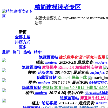
精简建模读者专区
本版快需要先在 http://bbs.rhino3d.us/thread-
勋章
新窗
全部主题
排序方式
更多
最新
热门
热帖
精华
隐藏置顶帖
建筑数字化设计研究与应用
楼主:
modern
2025-3-21
|
最后发表:
modern
隐藏置顶帖
摩登犀牛 Rhino 5.0 精简建模实例篇
楼主:
论坛客服
2014-5-27
|
最后发表:
zwjzwjwc
2
隐藏置顶帖
Rhino 6 最新下载
楼主:
modern
2017-12-19
|
最后发表:
944037897
隐藏置顶帖
最终版本 Rhino 5.0 SR14 下载 5.14.0052
楼主:
modern
2017-6-20
|
最后发表:
chenxing6368
隐藏置顶帖
摩登犀牛线上讲
楼主:
论坛客服
2013-12-13
|
最后发表:
Kaesar