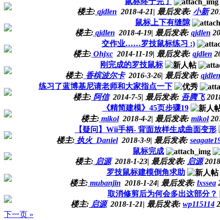
鼠标终于完了
楼主:
qjdlen
2018-4-21
|
最后发表:
小新
201
鼠标上下有缝隙
楼主:
qjdlen
2018-4-19
|
最后发表:
qjdlen
20
交作业……罗技鼠标练习 :)
楼主:
Ohjxc
2014-11-19
|
最后发表:
qjdlen
20
刚完成的罗技鼠标
楼主:
香槟波尔卡
2016-3-26
|
最后发表:
qjdle
练习了蓝博基尼请老师和大家指点一下
楼主:
阿信
2014-7-5
|
最后发表:
吾腾飞
2018
《精简建模》45页步骤19
楼主:
mikol
2018-4-2
|
最后发表:
mikol
201
【疑问】Wii手柄- 背面放样生成曲面变形
楼主:
执火_Daniel
2018-3-9
|
最后发表:
seagate1
鼠标完成
楼主:
启源
2018-1-23
|
最后发表:
启源
2018
罗技鼠标建模倒角求助
楼主:
mubanjin
2018-1-24
|
最后发表:
lxssea
2
取消修剪后为何会多出这部分？
楼主:
启源
2018-1-21
|
最后发表:
wp115114
2
下一页 »