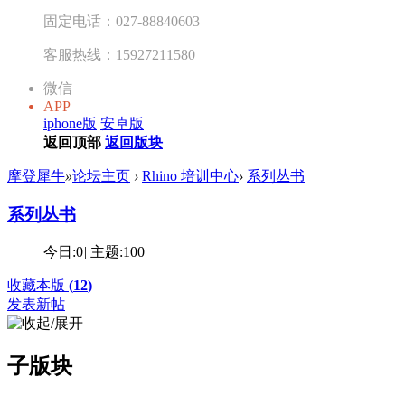
固定电话：027-88840603
客服热线：15927211580
微信
APP
iphone版
安卓版
返回顶部
返回版块
摩登犀牛
»
论坛主页
›
Rhino 培训中心
›
系列丛书
系列丛书
今日:
0
|
主题:
100
收藏本版
(
12
)
发表新帖
子版块