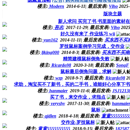
隐藏置顶帖
[公告] 购买精简建模书籍读者须知
楼主:
Modern
2014-6-11
|
最后发表:
Viho
2025-
版块主题
新人求问 买完了书 书里面的素材
楼主:
吾志
2017-11-29
|
最后发表:
Viho
2025
好久没有来了 作业练习 wii
楼主:
yun162
2014-11-11
|
最后发表:
买东西不买
罗技鼠标案例学习完成，交作业
楼主:
ljking000
2014-8-3
|
最后发表:
买东西不买南
精简建模鼠标倒角失败
楼主:
Ricardo98
2020-3-18
|
最后发表:
SongF
鼠标最后倒角问题，求解
楼主:
wzp
2018-9-7
|
最后发表:
Ricardo98
20
求助，淘宝买不了新书，买的二手书，谁能好心分享下书
楼主:
hanmaier
2019-11-6
|
最后发表:
JSJ1213
买了书，来交作业，求指点
楼主:
veryshy
2017-11-30
|
最后发表:
hanmaie
鼠标
楼主:
qjdlen
2018-4-18
|
最后发表:
童童55555555
交作业-罗技鼠标
楼主:
童童5555555555
2018-9-15
|
最后发表:
182587