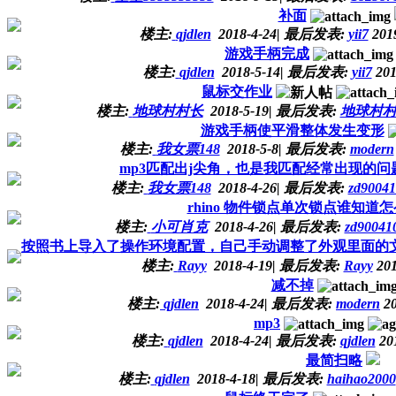
补面
楼主:
qjdlen
2018-4-24
|
最后发表:
yii7
2019
游戏手柄完成
楼主:
qjdlen
2018-5-14
|
最后发表:
yii7
201
鼠标交作业
楼主:
地球村村长
2018-5-19
|
最后发表:
地球村
游戏手柄使平滑整体发生变形
楼主:
我女票148
2018-5-8
|
最后发表:
modern
mp3匹配出j尖角，也是我匹配经常出现的问
楼主:
我女票148
2018-4-26
|
最后发表:
zd90041
rhino 物件锁点单次锁点谁知道
楼主:
小可肖克
2018-4-26
|
最后发表:
zd90041
按照书上导入了操作环境配置，自己手动调整了外观里面的
楼主:
Rayy
2018-4-19
|
最后发表:
Rayy
201
减不掉
楼主:
qjdlen
2018-4-24
|
最后发表:
modern
20
mp3
楼主:
qjdlen
2018-4-24
|
最后发表:
qjdlen
201
最简扫略
楼主:
qjdlen
2018-4-18
|
最后发表:
haihao2000