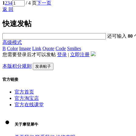
1
2
3
4
/ 4 页
下一页
返 回
快速发帖
还可输入
80
高级模式
B
Color
Image
Link
Quote
Code
Smilies
您需要登录后才可以发帖
登录
|
立即注册
本版积分规则
发表帖子
官方链接
官方首页
官方淘宝店
官方在线课堂
关于摩登犀牛